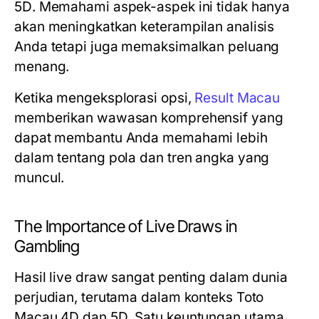
5D
. Memahami aspek-aspek ini tidak hanya
akan meningkatkan keterampilan analisis
Anda tetapi juga memaksimalkan peluang
menang.
Ketika mengeksplorasi opsi,
Result Macau
memberikan wawasan komprehensif yang
dapat membantu Anda memahami lebih
dalam tentang pola dan tren angka yang
muncul.
The Importance of Live Draws in
Gambling
Hasil live draw sangat penting dalam dunia
perjudian, terutama dalam konteks
Toto
Macau 4D
dan
5D
. Satu keuntungan utama