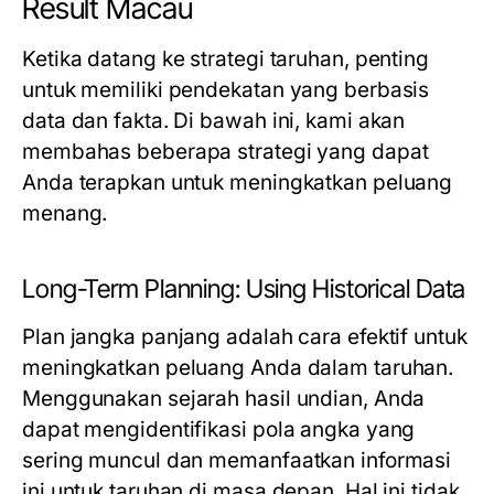
Result Macau
Ketika datang ke strategi taruhan, penting
untuk memiliki pendekatan yang berbasis
data dan fakta. Di bawah ini, kami akan
membahas beberapa strategi yang dapat
Anda terapkan untuk meningkatkan peluang
menang.
Long-Term Planning: Using Historical Data
Plan jangka panjang adalah cara efektif untuk
meningkatkan peluang Anda dalam taruhan.
Menggunakan sejarah hasil undian, Anda
dapat mengidentifikasi pola angka yang
sering muncul dan memanfaatkan informasi
ini untuk taruhan di masa depan. Hal ini tidak