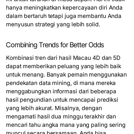
hanya meningkatkan kepercayaan diri Anda
dalam bertaruh tetapi juga membantu Anda
menyusun strategi yang lebih solid.
Combining Trends for Better Odds
Kombinasi tren dari hasil
Macau 4D
dan
5D
dapat memberikan peluang yang lebih baik
untuk menang. Banyak pemain menggunakan
pendekatan data mining, di mana mereka
menggabungkan informasi dari beberapa
hasil pengundian untuk mencapai prediksi
yang lebih akurat. Misalnya, dengan
mengamati hasil dua minggu terakhir dan
mencari tahu angka mana yang paling sering
muncul secara bersamaan, Anda bisa