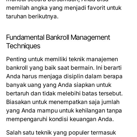
memilah angka yang menjadi favorit untuk
taruhan berikutnya.
Fundamental Bankroll Management
Techniques
Penting untuk memiliki teknik manajemen
bankroll yang baik saat bermain. Ini berarti
Anda harus menjaga disiplin dalam berapa
banyak uang yang Anda siapkan untuk
bertaruh dan tidak melebihi batas tersebut.
Biasakan untuk menempatkan saja jumlah
yang Anda mampu untuk kehilangan tanpa
mempengaruhi kondisi keuangan Anda.
Salah satu teknik yang populer termasuk