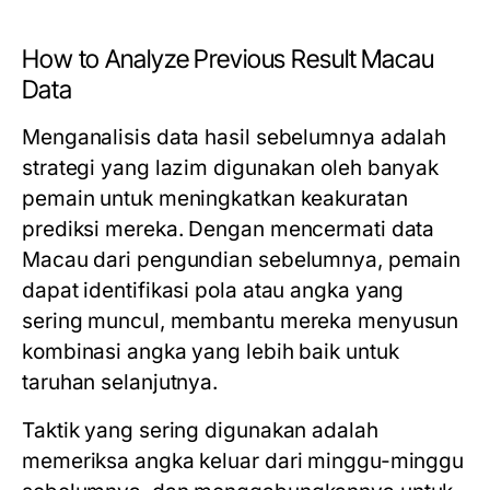
How to Analyze Previous Result Macau
Data
Menganalisis data hasil sebelumnya adalah
strategi yang lazim digunakan oleh banyak
pemain untuk meningkatkan keakuratan
prediksi mereka. Dengan mencermati
data
Macau
dari pengundian sebelumnya, pemain
dapat identifikasi pola atau angka yang
sering muncul, membantu mereka menyusun
kombinasi angka yang lebih baik untuk
taruhan selanjutnya.
Taktik yang sering digunakan adalah
memeriksa angka keluar dari minggu-minggu