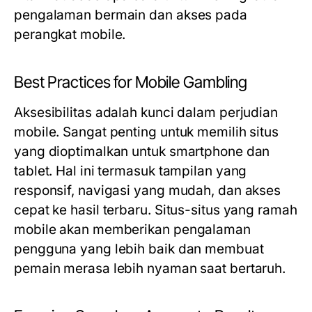
pengalaman bermain dan akses pada
perangkat mobile.
Best Practices for Mobile Gambling
Aksesibilitas adalah kunci dalam perjudian
mobile. Sangat penting untuk memilih situs
yang dioptimalkan untuk smartphone dan
tablet. Hal ini termasuk tampilan yang
responsif, navigasi yang mudah, dan akses
cepat ke hasil terbaru. Situs-situs yang ramah
mobile akan memberikan pengalaman
pengguna yang lebih baik dan membuat
pemain merasa lebih nyaman saat bertaruh.