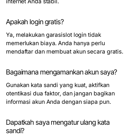
internet Anda stabil.
Apakah login gratis?
Ya, melakukan
garasislot login
tidak
memerlukan biaya. Anda hanya perlu
mendaftar dan membuat akun secara gratis.
Bagaimana mengamankan akun saya?
Gunakan kata sandi yang kuat, aktifkan
otentikasi dua faktor, dan jangan bagikan
informasi akun Anda dengan siapa pun.
Dapatkah saya mengatur ulang kata
sandi?