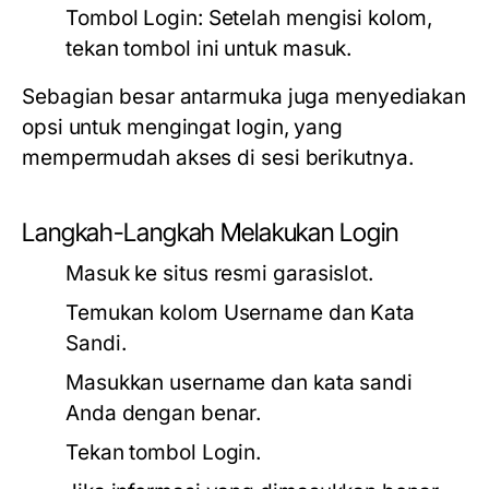
Tombol Login:
Setelah mengisi kolom,
tekan tombol ini untuk masuk.
Sebagian besar antarmuka juga menyediakan
opsi untuk mengingat login, yang
mempermudah akses di sesi berikutnya.
Langkah-Langkah Melakukan Login
Masuk ke situs resmi garasislot.
Temukan kolom
Username
dan
Kata
Sandi
.
Masukkan username dan kata sandi
Anda dengan benar.
Tekan tombol
Login
.