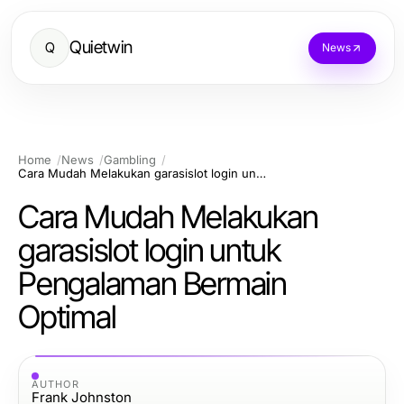
Quietwin
Q
News
Home
News
Gambling
Cara Mudah Melakukan garasislot login untuk Pengalaman Bermain Optimal
Cara Mudah Melakukan
garasislot login untuk
Pengalaman Bermain
Optimal
AUTHOR
Frank Johnston