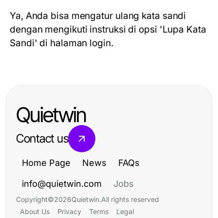
Ya, Anda bisa mengatur ulang kata sandi
dengan mengikuti instruksi di opsi 'Lupa Kata
Sandi' di halaman login.
Quietwin
Contact us
Home Page
News
FAQs
info@quietwin.com
Jobs
Copyright
©
2026
Quietwin
.
All rights reserved
About Us
Privacy
Terms
Legal