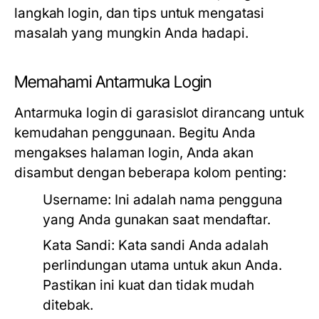
langkah login, dan tips untuk mengatasi
masalah yang mungkin Anda hadapi.
Memahami Antarmuka Login
Antarmuka login di garasislot dirancang untuk
kemudahan penggunaan. Begitu Anda
mengakses halaman login, Anda akan
disambut dengan beberapa kolom penting:
Username:
Ini adalah nama pengguna
yang Anda gunakan saat mendaftar.
Kata Sandi:
Kata sandi Anda adalah
perlindungan utama untuk akun Anda.
Pastikan ini kuat dan tidak mudah
ditebak.