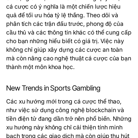
cá cược có ý nghĩa là một chiến lược hiệu
quả để tối ưu hóa tỷ lệ thắng. Theo dõi và
phân tích các trận đấu trước, phong độ của
cầu thủ và các thông tin khác có thể cung cấp
cho bạn những hiểu biết có giá trị. Việc này
không chỉ giúp xây dựng các cược an toàn
mà còn nâng cao nghệ thuật cá cược của bạn
thành một môn khoa học.
New Trends in Sports Gambling
Các xu hướng mới trong cá cược thể thao,
như việc sử dụng công nghệ blockchain và
tiền điện tử đang dần trở nên phổ biến. Những
xu hướng này không chỉ cải thiện tính minh
bạch trong các giao dịch mà còn giúp thu hút