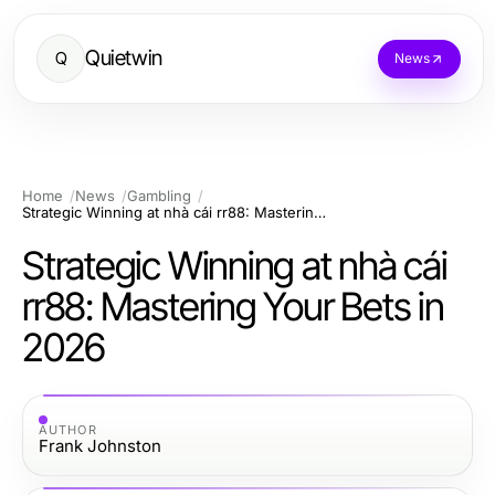
Quietwin
Q
News
Home
News
Gambling
Strategic Winning at nhà cái rr88: Mastering Your Bets in 2026
Strategic Winning at nhà cái
rr88: Mastering Your Bets in
2026
AUTHOR
Frank Johnston