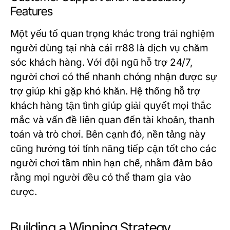
Features
Một yếu tố quan trọng khác trong trải nghiệm
người dùng tại nhà cái rr88 là dịch vụ chăm
sóc khách hàng. Với đội ngũ hỗ trợ 24/7,
người chơi có thể nhanh chóng nhận được sự
trợ giúp khi gặp khó khăn. Hệ thống hỗ trợ
khách hàng tận tình giúp giải quyết mọi thắc
mắc và vấn đề liên quan đến tài khoản, thanh
toán và trò chơi. Bên cạnh đó, nền tảng này
cũng hướng tới tính năng tiếp cận tốt cho các
người chơi tầm nhìn hạn chế, nhằm đảm bảo
rằng mọi người đều có thể tham gia vào
cược.
Building a Winning Strategy